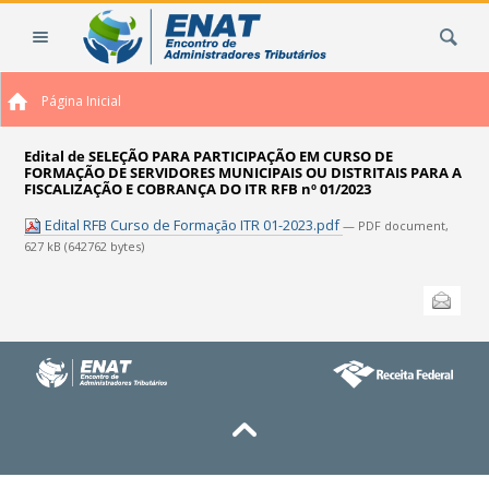
Ir
Busca
para
o
conteúdo.
Página Inicial
|
Ir
para
Edital de SELEÇÃO PARA PARTICIPAÇÃO EM CURSO DE
FORMAÇÃO DE SERVIDORES MUNICIPAIS OU DISTRITAIS PARA A
a
FISCALIZAÇÃO E COBRANÇA DO ITR RFB nº 01/2023
navegação
Edital RFB Curso de Formação ITR 01-2023.pdf
— PDF document,
627 kB (642762 bytes)
Ações
Enviar
do
documento