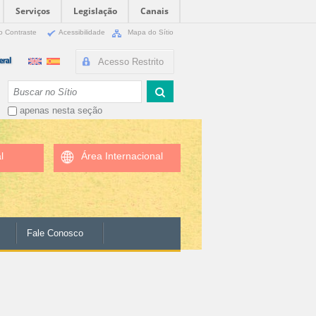
Serviços
Legislação
Canais
o Contraste
Acessibilidade
Mapa do Sítio
Acesso Restrito
Busca
apenas nesta seção
l
Área Internacional
Fale Conosco