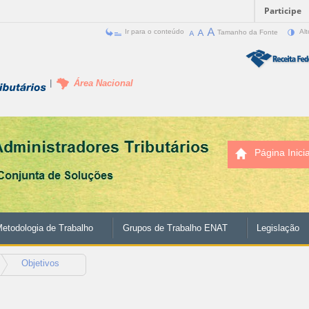
Participe
Ir para o conteúdo
Tamanho da Fonte
Alt
Área Nacional
Página Inicia
etodologia de Trabalho
Grupos de Trabalho ENAT
Legislação
Objetivos