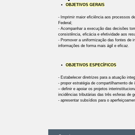
OBJETIVOS GERAIS
- Imprimir maior eficiência aos processos de
Federal;
- Acompanhar a execução das decisões tomad
consistência, eficácia e efetividade aos res
- Promover a uniformização das fontes de in
informações de forma mais ágil e eficaz.
OBJETIVOS ESPECÍFICOS
- Estabelecer diretrizes para a atuação int
- propor estratégia de compartilhamento de i
– definir e apoiar os projetos interinstitu
incidências tributárias das três esferas de 
- apresentar subsídios para o aperfeiçoamen
Ações
do
documento