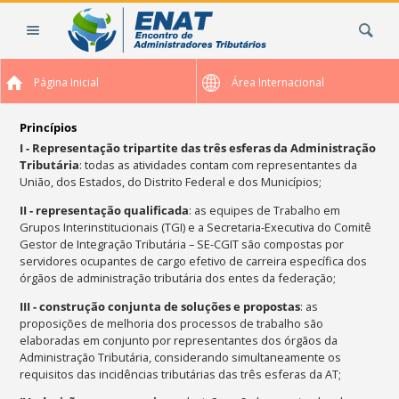
Ir
Busca
para
o
conteúdo.
Página Inicial
Área Internacional
|
Ir
para
Princípios
a
I - Representação tripartite das três esferas da Administração
Tributária
: todas as atividades contam com representantes da
navegação
União, dos Estados, do Distrito Federal e dos Municípios;
II - representação qualificada
: as equipes de Trabalho em
Grupos Interinstitucionais (TGI) e a Secretaria-Executiva do Comitê
Gestor de Integração Tributária – SE-CGIT são compostas por
servidores ocupantes de cargo efetivo de carreira específica dos
órgãos de administração tributária dos entes da federação;
III - construção conjunta de soluções e propostas
: as
proposições de melhoria dos processos de trabalho são
elaboradas em conjunto por representantes dos órgãos da
Administração Tributária, considerando simultaneamente os
requisitos das incidências tributárias das três esferas da AT;