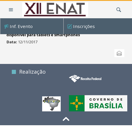
Ir
Busca
para
o
conteúdo.
Inf. Evento
Inscrições
|
Acesse a página do XII ENAT também na versão mobile
disponível para tablets e smartphones
Ir
Data:
12/11/2017
para
Ações
a
Enviar
do
navegação
documento
Realização