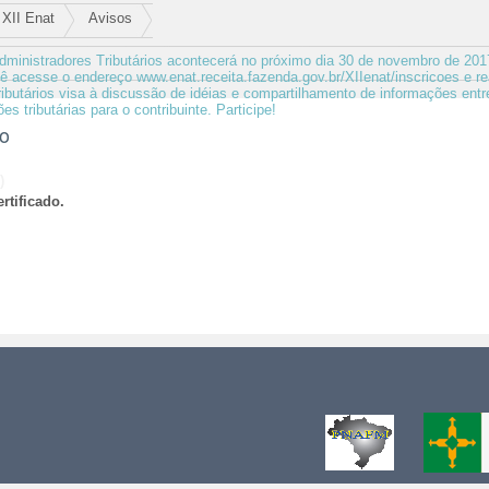
XII Enat
Avisos
dministradores Tributários acontecerá no próximo dia 30 de novembro de 2017
cê acesse o endereço www.enat.receita.fazenda.gov.br/XIIenat/inscricoes e re
ibutários visa à discussão de idéias e compartilhamento de informações entr
s tributárias para o contribuinte. Participe!
ão
)
rtificado.