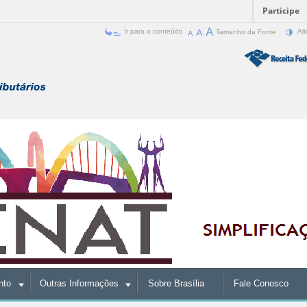
Participe
Ir para o conteúdo
Tamanho da Fonte
Alt
nto
Outras Informações
Sobre Brasília
Fale Conosco