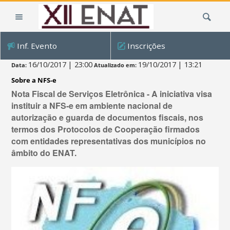
Ir
Busca
para
o
conteúdo.
Inf. Evento
Inscrições
|
Ir
16/10/2017
| 23:00
19/10/2017
| 13:21
Data:
Atualizado em:
para
Sobre a NFS-e
a
Nota Fiscal de Serviços Eletrônica - A iniciativa visa
navegação
instituir a NFS-e em ambiente nacional de
autorização e guarda de documentos fiscais, nos
termos dos Protocolos de Cooperação firmados
com entidades representativas dos municípios no
âmbito do ENAT.