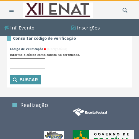
Ir
Busca
para
o
conteúdo.
Inf. Evento
Inscrições
|
Ir
Consultar código de verificação
para
Código de Verificação
(Obrigatório)
a
Informe o códido como consta no certificado.
navegação
Realização