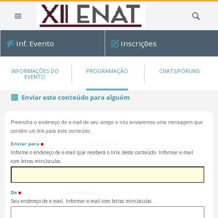
Ir
Busca
para
o
conteúdo.
Inf. Evento
Inscrições
|
Ir
para
INFORMAÇÕES DO
PROGRAMAÇÃO
CHATS/FÓRUNS
EVENTO
a
navegação
Enviar este conteúdo para alguém
Preencha o endereço de e-mail de seu amigo e nós enviaremos uma mensagem que
contém um link para este conteúdo.
Enviar para
(Obrigatório)
Informe o endereço de e-mail que receberá o link deste conteúdo. Informar e-mail
com letras minúsculas.
De
(Obrigatório)
Seu endereço de e-mail. Informar e-mail com letras minúsculas.