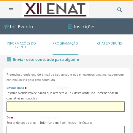
Ir
Busca
para
o
conteúdo.
Inf. Evento
Inscrições
|
Ir
para
INFORMAÇÕES DO
PROGRAMAÇÃO
CHATS/FÓRUNS
EVENTO
a
navegação
Enviar este conteúdo para alguém
Preencha o endereço de e-mail de seu amigo e nós enviaremos uma mensagem que
contém um link para este conteúdo.
Enviar para
(Obrigatório)
Informe o endereço de e-mail que receberá o link deste conteúdo. Informar e-mail
com letras minúsculas.
De
(Obrigatório)
Seu endereço de e-mail. Informar e-mail com letras minúsculas.