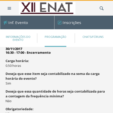
Ir
Busca
para
o
conteúdo.
Inf. Evento
Inscrições
|
Ir
para
INFORMAÇÕES DO
PROGRAMAÇÃO
CHATS/FÓRUNS
EVENTO
a
navegação
30/11/2017
16:30 - 17:00
-
Encerramento
Carga horária
:
0.50
horas
Deseja que esse item seja contabilizado na soma da carga
horária do evento?
Sim
Deseja que essa quantidade de horas seja contabilizada para
a contagem da frequência mínima?
Não
Obrigatoriedade
: