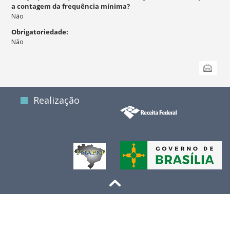
a contagem da frequência mínima?
Não
Obrigatoriedade
:
Não
Ações
Enviar
do
documento
Realização