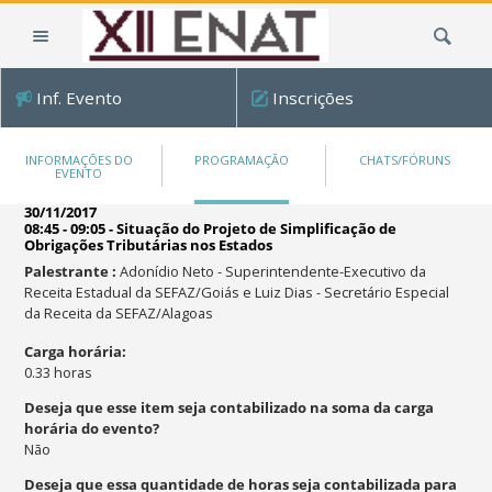
Ir
Busca
para
o
conteúdo.
Inf. Evento
Inscrições
|
Ir
para
INFORMAÇÕES DO
PROGRAMAÇÃO
CHATS/FÓRUNS
EVENTO
a
navegação
30/11/2017
08:45 - 09:05
-
Situação do Projeto de Simplificação de
Obrigações Tributárias nos Estados
Palestrante
:
Adonídio Neto - Superintendente-Executivo da
Receita Estadual da SEFAZ/Goiás e Luiz Dias - Secretário Especial
da Receita da SEFAZ/Alagoas
Carga horária
:
0.33
horas
Deseja que esse item seja contabilizado na soma da carga
horária do evento?
Não
Deseja que essa quantidade de horas seja contabilizada para