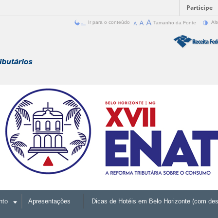
Participe
Ir para o conteúdo
Tamanho da Fonte
Alt
nto
Apresentações
Dicas de Hotéis em Belo Horizonte (com des