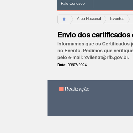
Fale Conosco
Área Nacional
Eventos
Envio dos certificados 
Informamos que os Certificados j
no Evento. Pedimos que verifiqu
pelo e-mail: xviienat@rfb.gov.br.
Data:
09/07/2024
Ações
do
documento
Realização