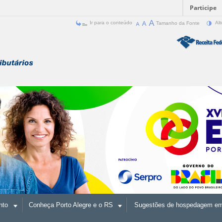
Participe
Ir para o conteúdo
Tamanho da Fonte
Alt
nto
Conheça Porto Alegre e o RS
Sugestões de hospedagem em 