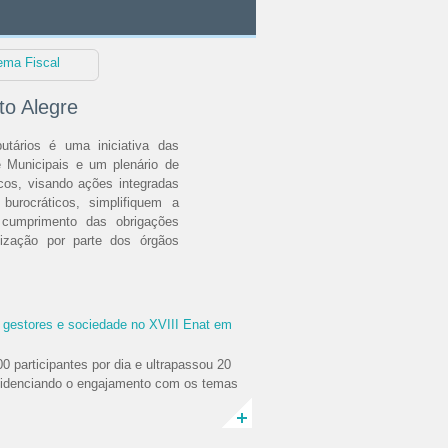
ema Fiscal
to Alegre
utários é uma iniciativa das
 e Municipais e um plenário de
scos, visando ações integradas
burocráticos, simplifiquem a
 o cumprimento das obrigações
lização por parte dos órgãos
a do encontro para discussão
ibutária: construindo um novo
a gestores e sociedade no XVIII Enat em
0 participantes por dia e ultrapassou 20
30 de setembro e 1º de outubro
evidenciando o engajamento com os temas
al, sem cobrança de taxa de