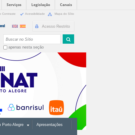
Serviços
Legislação
Canais
o Contraste
Acessibilidade
Mapa do Sítio
Acesso Restrito
Busca
apenas nesta seção
Porto Alegre
Apresentações