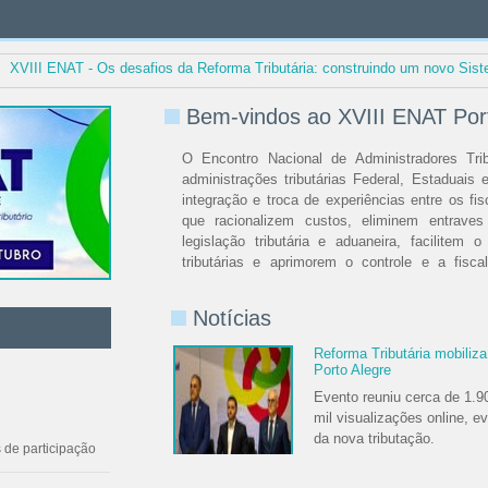
XVIII ENAT - Os desafios da Reforma Tributária: construindo um novo Sist
Bem-vindos ao XVIII ENAT Por
O Encontro Nacional de Administradores Trib
administrações tributárias Federal, Estaduais
integração e troca de experiências entre os fi
que racionalizem custos, eliminem entraves 
legislação tributária e aduaneira, facilitem
tributárias e aprimorem o controle e a fisca
governamentais.
Notícias
O tema selecionado pela Comissão Organizador
no XVIII ENAT foi: "Os desafios da Reforma Tr
Reforma Tributária mobiliz
Sistema Fiscal".
Porto Alegre
Evento reuniu cerca de 1.90
Esta edição do evento será realizada nos dias 
mil visualizações online, 
de 2025 nas modalidades presencial e virtu
da nova tributação.
inscrição.
 de participação