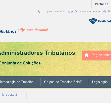
Participe
Ir para o conteúdo
Tamanho da Fonte
Alt
Área Nacional
Página Inicia
etodologia de Trabalho
Grupos de Trabalho ENAT
Legislação
E-Social 2