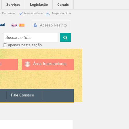
Serviços
Legislação
Canais
o Contraste
Acessibilidade
Mapa do Sítio
Acesso Restrito
Busca
apenas nesta seção
l
Área Internacional
Fale Conosco