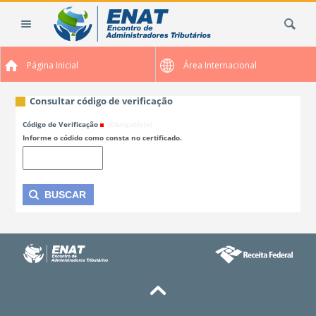
Ir
Busca
para
o
conteúdo.
Página Inicial
Área Internacional
|
Ir
para
Consultar código de verificação
a
Código de Verificação
(Obrigatório)
navegação
Informe o códido como consta no certificado.