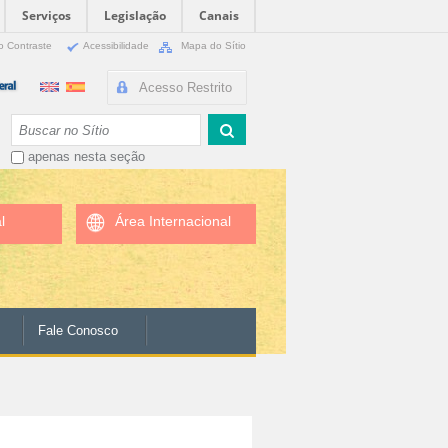
Serviços
Legislação
Canais
o Contraste
Acessibilidade
Mapa do Sítio
Acesso Restrito
Busca
apenas nesta seção
l
Área Internacional
Fale Conosco