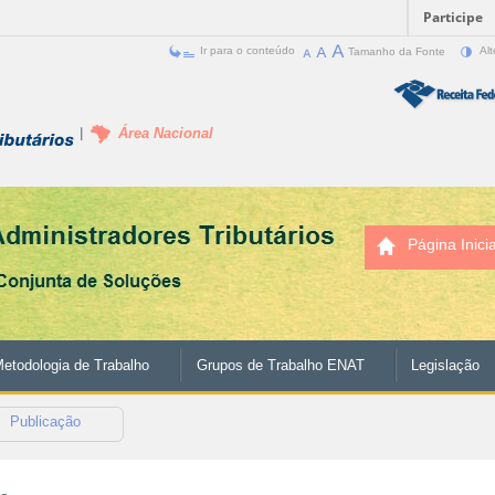
Participe
Ir para o conteúdo
Tamanho da Fonte
Alt
Área Nacional
Página Inicia
etodologia de Trabalho
Grupos de Trabalho ENAT
Legislação
Publicação