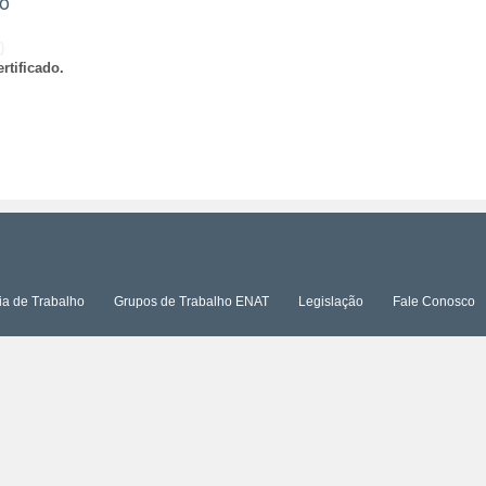
ão
)
rtificado.
ia de Trabalho
Grupos de Trabalho ENAT
Legislação
Fale Conosco