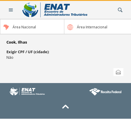
Ir
Busca
para
o
conteúdo.
Área Nacional
Área Internacional
|
Ir
para
Cook, Ilhas
a
Exigir CPF / UF (cidade)
:
navegação
Não
Ações
Enviar
do
documento