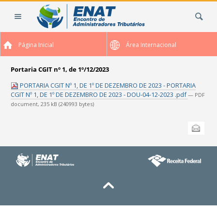
Ir
Busca
para
o
conteúdo.
Página Inicial
Área Internacional
|
Ir
para
Portaria CGIT nº 1, de 1º/12/2023
a
PORTARIA CGIT Nº 1, DE 1º DE DEZEMBRO DE 2023 - PORTARIA
navegação
CGIT Nº 1, DE 1º DE DEZEMBRO DE 2023 - DOU-04-12-2023 .pdf
— PDF
document, 235 kB (240993 bytes)
Ações
Enviar
do
documento