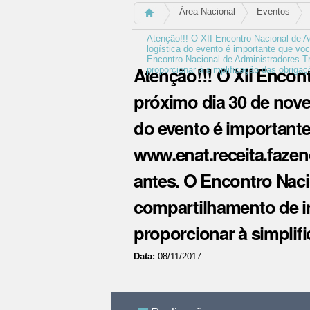
Área Nacional
Eventos
Atenção!!! O XII Encontro Nacional de A
logística do evento é importante que vo
Encontro Nacional de Administradores Tr
Atenção!!! O XII Encon
proporcionar à simplificação das obrigaçõe
próximo dia 30 de novem
do evento é important
www.enat.receita.fazend
antes. O Encontro Naci
compartilhamento de in
proporcionar à simplifi
Data:
08/11/2017
Ações
do
documento