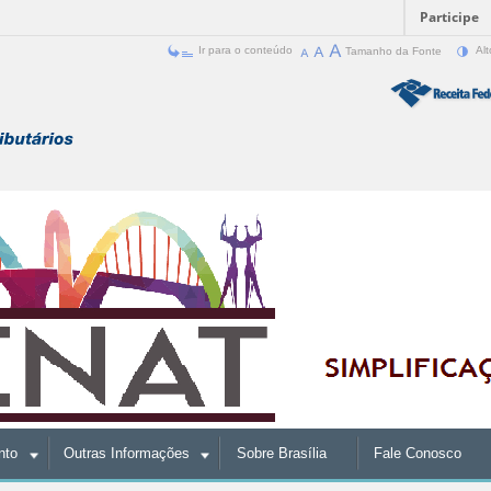
Participe
Ir para o conteúdo
Tamanho da Fonte
Alt
nto
Outras Informações
Sobre Brasília
Fale Conosco