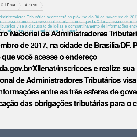
XII Enat
Avisos
dministradores Tributários acontecerá no próximo dia 30 de novembro de 2017
cê acesse o endereço www.enat.receita.fazenda.gov.br/XIIenat/inscricoes e re
ibutários visa à discussão de idéias e compartilhamento de informações entr
tro Nacional de Administradores Tributár
s tributárias para o contribuinte. Participe!
bro de 2017, na cidade de Brasilia/DF. P
e que você acesse o endereço
a.gov.br/XIIenat/inscricoes e realize sua
onal de Administradores Tributários visa 
formações entre as três esferas de gov
cação das obrigações tributárias para o co