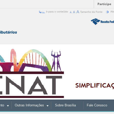
Participe
Ir para o conteúdo
Tamanho da Fonte
Alt
nto
Outras Informações
Sobre Brasília
Fale Conosco