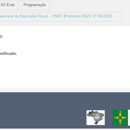
XII Enat
Programação
 Nacional de Educação Fiscal – PNEF (Protocolo ENAT nº 05/2015)
ão
)
rtificado.