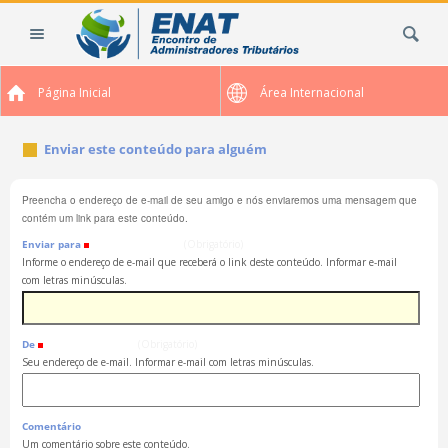
Ir
Busca
para
o
conteúdo.
Página Inicial
Área Internacional
|
Ir
para
Enviar este conteúdo para alguém
a
navegação
Preencha o endereço de e-mail de seu amigo e nós enviaremos uma mensagem que
contém um link para este conteúdo.
Enviar para
(Obrigatório)
Informe o endereço de e-mail que receberá o link deste conteúdo. Informar e-mail
com letras minúsculas.
De
(Obrigatório)
Seu endereço de e-mail. Informar e-mail com letras minúsculas.
Comentário
Um comentário sobre este conteúdo.