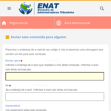
Ir
Busca
para
o
conteúdo.
Página Inicial
Área Internacional
|
Ir
para
Enviar este conteúdo para alguém
a
navegação
Preencha o endereço de e-mail de seu amigo e nós enviaremos uma mensagem que
contém um link para este conteúdo.
Enviar para
(Obrigatório)
Informe o endereço de e-mail que receberá o link deste conteúdo. Informar e-mail
com letras minúsculas.
De
(Obrigatório)
Seu endereço de e-mail. Informar e-mail com letras minúsculas.
Comentário
Um comentário sobre este conteúdo.