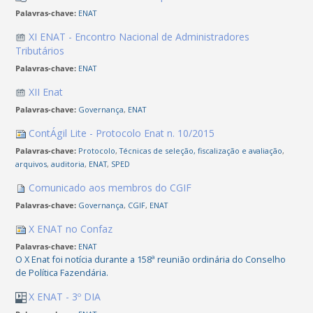
Palavras-chave:
ENAT
XI ENAT - Encontro Nacional de Administradores
Tributários
Palavras-chave:
ENAT
XII Enat
Palavras-chave:
Governança
,
ENAT
ContÁgil Lite - Protocolo Enat n. 10/2015
Palavras-chave:
Protocolo
,
Técnicas de seleção, fiscalização e avaliação
,
arquivos
,
auditoria
,
ENAT
,
SPED
Comunicado aos membros do CGIF
Palavras-chave:
Governança
,
CGIF
,
ENAT
X ENAT no Confaz
Palavras-chave:
ENAT
O X Enat foi notícia durante a 158ª reunião ordinária do Conselho
de Política Fazendária.
X ENAT - 3º DIA