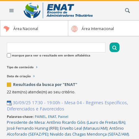
Ir
Busca
para
o
conteúdo.
Área Nacional
Área Internacional
|
Ir
para
a
marque para ver o resultado em ordem alfabética
navegação
Tipo de conteúdo
Data de criação
Resultados da busca por "ENAT"
22 item(ns) atende(m) ao seu critério.
30/09/25 17:30 - 19:00h - Mesa 04 - Regimes Específicos,
Diferenciados e Favorecidos
Palavras-chave:
PAINEL
,
ENAT
,
Painel
Presidente de Mesa: Antônio Ricardo Góis (Lauro de Freitas/BA);
José Fernando Huning (RFB); Erivelto Leal (Manaus/AM); Antônio
Alcoforado (SEFAZ/PE); Nivaldo das Chagas Mendonça (SEFAZ/AM).