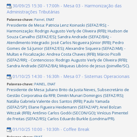
30/09/25 15:30 - 17:00h - Mesa 03 - Harmonização das
Administrações Tributárias
Palavras-chave:
Painel
,
ENAT
Presidente de Mesa: Patricia Lenz Koinaski (SEFAZ/RS); -
Harmonização: Rodrigo Augusto Verly de Oliveira (RFB); Hudson de
Souza Carvalho (SEFAZ/ES); Sandra Andrade (SEFAZ/BA); -
Atendimento Integrado: José Carlos Nogueira Júnior (RFB); Pedro
Gomes de Sá Junior (SEFAZ/ES); Alexandre Siqueira (SEFAZ/AM); -
Multas e Fiscalização: Andrea Costa Chaves (RFB); Márcio Picolli
(SEFAZ/RR); - Contencioso: Rodrigo Augusto Verly de Oliveira (RFB);
Sandra Andrade (SEFAZ/BA); Miqueas Libório de Jesus (Joinville/SC).
01/10/25 14:30 - 16:30h - Mesa 07 - Sistemas Operacionais
Palavras-chave:
PAINEL
,
ENAT
Presidente de Mesa: Juliano Brito da Justa Neves, Subsecretário de
Gestão Corporativa da RFB; Dimitri Munari Domingos (SEFAZ/RS);
Natália Gabriela Valente dos Santos (RFB); Paulo Yamada
(SEFAZ/SP); Eliane Figueira Heidemann (SEFAZ/AP); Ariel Bolzan
Witczak (RFB); Antônio Carlos Godói (SECON/GO); Vinícius Pimentel
de Freitas (SEFAZ/RS); Carlos Eduardo Burkle (Londrina/PR).
01/10/25 10:00 - 10:30h - Coffee Break
Palavras-chave:
ENAT