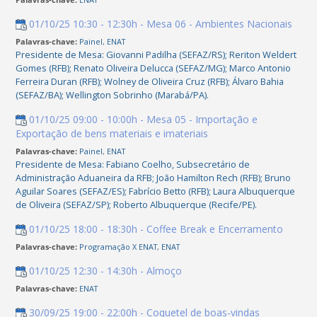
01/10/25 10:30 - 12:30h - Mesa 06 - Ambientes Nacionais
Palavras-chave:
Painel
,
ENAT
Presidente de Mesa: Giovanni Padilha (SEFAZ/RS); Reriton Weldert
Gomes (RFB); Renato Oliveira Delucca (SEFAZ/MG); Marco Antonio
Ferreira Duran (RFB); Wolney de Oliveira Cruz (RFB); Álvaro Bahia
(SEFAZ/BA); Wellington Sobrinho (Marabá/PA).
01/10/25 09:00 - 10:00h - Mesa 05 - Importação e
Exportação de bens materiais e imateriais
Palavras-chave:
Painel
,
ENAT
Presidente de Mesa: Fabiano Coelho, Subsecretário de
Administração Aduaneira da RFB; João Hamilton Rech (RFB); Bruno
Aguilar Soares (SEFAZ/ES); Fabrício Betto (RFB); Laura Albuquerque
de Oliveira (SEFAZ/SP); Roberto Albuquerque (Recife/PE).
01/10/25 18:00 - 18:30h - Coffee Break e Encerramento
Palavras-chave:
Programação X ENAT
,
ENAT
01/10/25 12:30 - 14:30h - Almoço
Palavras-chave:
ENAT
30/09/25 19:00 - 22:00h - Coquetel de boas-vindas