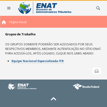
Ir
Busca
para
o
conteúdo.
Página Inicial
|
Ir
para
Grupos de Trabalho
a
OS GRUPOS SOMENTE PODERÃO SER ACESSADOS POR SEUS
navegação
RESPECTIVOS MEMBROS, MEDIANTE AUTENTICAÇÃO NO SÍTIO ENAT.
PARA ACESSÁ-LOS, APÓS LOGADO, CLIQUE NOS LINKS ABAIXO:
Equipe Nacional Especializada ITR
Ações
Enviar
do
documento