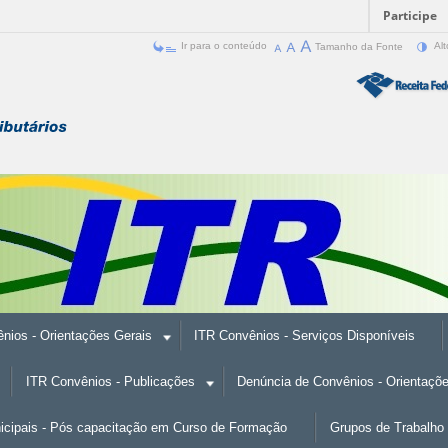
Participe
Ir para o conteúdo
Tamanho da Fonte
Alt
nios - Orientações Gerais
ITR Convênios - Serviços Disponíveis
ITR Convênios - Publicações
Denúncia de Convênios - Orientaçõ
nicipais - Pós capacitação em Curso de Formação
Grupos de Trabalho