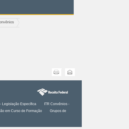
onvênios
Imprimir
Enviar
- Legislação Específica
ITR Convênios -
tação em Curso de Formação
Grupos de