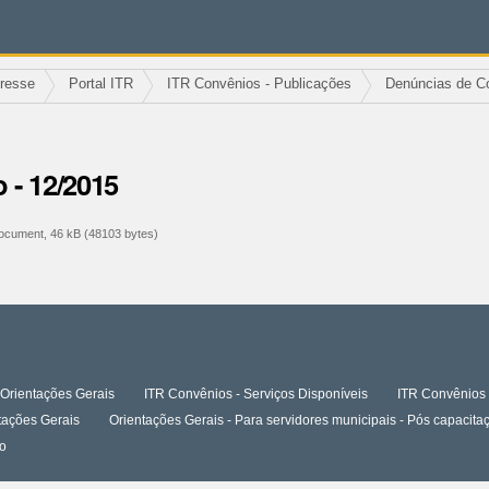
eresse
Portal ITR
ITR Convênios - Publicações
Denúncias de C
 - 12/2015
cument, 46 kB (48103 bytes)
Orientações Gerais
ITR Convênios - Serviços Disponíveis
ITR Convênios 
tações Gerais
Orientações Gerais - Para servidores municipais - Pós capaci
o