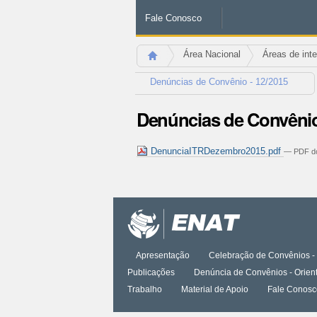
Fale Conosco
Área Nacional
Áreas de int
Denúncias de Convênio - 12/2015
Denúncias de Convênio
DenunciaITRDezembro2015.pdf
— PDF do
Ações
do
documento
Apresentação
Celebração de Convênios - 
Publicações
Denúncia de Convênios - Orien
Trabalho
Material de Apoio
Fale Conosc