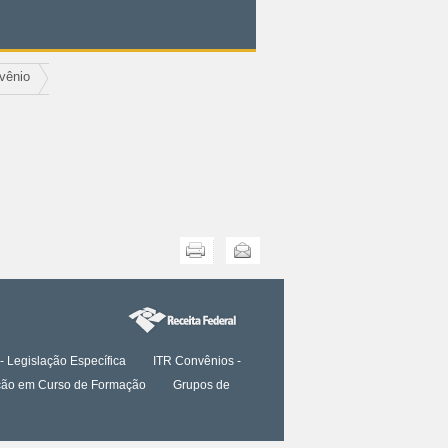
vênio
Imprimir
Enviar
- Legislação Específica
ITR Convênios -
tação em Curso de Formação
Grupos de