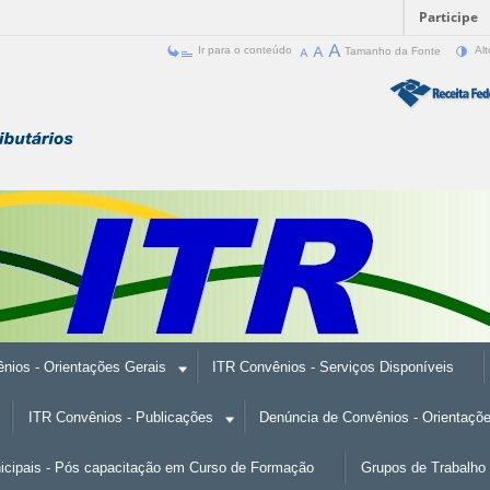
Participe
Ir para o conteúdo
Tamanho da Fonte
Alt
nios - Orientações Gerais
ITR Convênios - Serviços Disponíveis
ITR Convênios - Publicações
Denúncia de Convênios - Orientaçõ
nicipais - Pós capacitação em Curso de Formação
Grupos de Trabalho