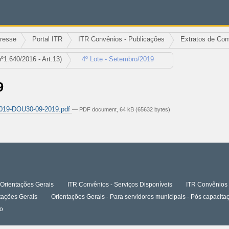
eresse
Portal ITR
ITR Convênios - Publicações
Extratos de Con
1.640/2016 - Art.13)
4º Lote - Setembro/2019
9
019-DOU30-09-2019.pdf
— PDF document, 64 kB (65632 bytes)
Orientações Gerais
ITR Convênios - Serviços Disponíveis
ITR Convênios 
tações Gerais
Orientações Gerais - Para servidores municipais - Pós capaci
o