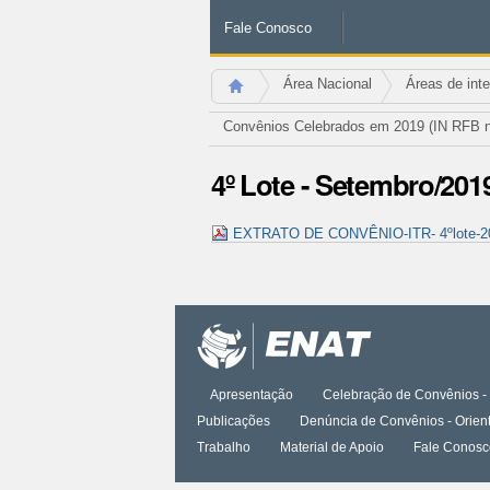
Fale Conosco
Área Nacional
Áreas de int
Convênios Celebrados em 2019 (IN RFB nº
4º Lote - Setembro/201
EXTRATO DE CONVÊNIO-ITR- 4ºlote-2
Ações
do
documento
Apresentação
Celebração de Convênios - 
Publicações
Denúncia de Convênios - Orien
Trabalho
Material de Apoio
Fale Conosc