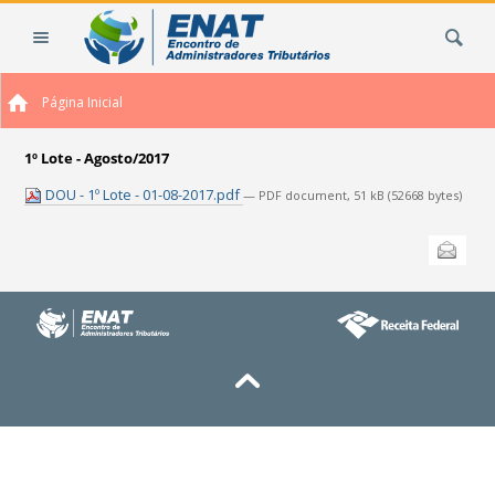
Ir
Busca
para
o
conteúdo.
Página Inicial
|
Ir
para
1º Lote - Agosto/2017
a
DOU - 1º Lote - 01-08-2017.pdf
— PDF document, 51 kB (52668 bytes)
navegação
Ações
Enviar
do
documento