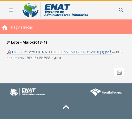
Ir
Busca
para
o
conteúdo.
Página Inicial
|
Ir
para
3º Lote - Maio/2018 (1)
a
DOU - 3º Lote EXTRATO DE CONVÊNIO - 23-05-2018 (1).pdf
— PDF
navegação
document, 1509 kB (1545938 bytes)
Ações
Enviar
do
documento