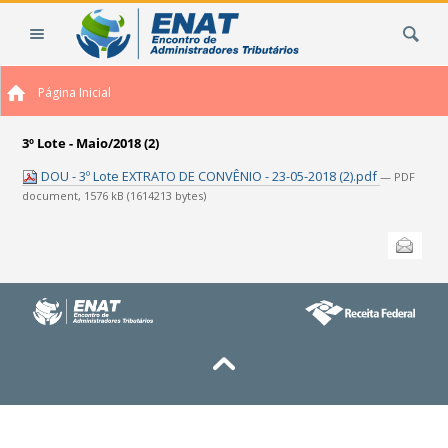
Ir
Busca
para
o
conteúdo.
Página Inicial
|
Ir
para
3º Lote - Maio/2018 (2)
a
DOU - 3º Lote EXTRATO DE CONVÊNIO - 23-05-2018 (2).pdf
— PDF
navegação
document, 1576 kB (1614213 bytes)
Ações
Enviar
do
documento