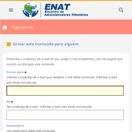
Ir
Busca
para
o
conteúdo.
Página Inicial
|
Ir
para
Enviar este conteúdo para alguém
a
navegação
Preencha o endereço de e-mail de seu amigo e nós enviaremos uma mensagem que
contém um link para este conteúdo.
Enviar para
(Obrigatório)
Informe o endereço de e-mail que receberá o link deste conteúdo. Informar e-mail
com letras minúsculas.
De
(Obrigatório)
Seu endereço de e-mail. Informar e-mail com letras minúsculas.
Comentário
Um comentário sobre este conteúdo.